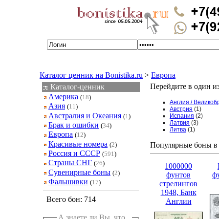
Каталог ценник на Bonistika.ru
>
Европа
Перейдите в один из
Каталог-ценник
Америка
(
18
)
Англия / Великоб
Азия
(
11
)
Австрия
(1)
Австралия и Океания
(
1
)
Испания
(2)
Латвия
(3)
Брак и ошибки
(
34
)
Литва
(1)
Европа
(
12
)
Красивые номера
(
2
)
Популярные боны в 
Россия и СССР
(
591
)
Страны СНГ
(
26
)
1000000
Сувенирные боны
(
2
)
фунтов
ф
Фальшивки
(
17
)
стрелингов
1948, Банк
Всего бон: 714
Англии
А знаете ли Вы, что...