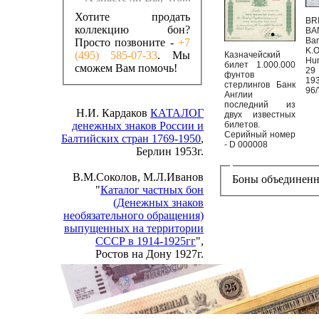
Хотите продать
BR
коллекцию бон?
BA
Ban
Просто позвоните -
+7
K.O
(495) 585-07-33
. Мы
Казначейский
Hu
билет 1.000.000
сможем Вам помочь!
29
фунтов
193
стерлингов Банк
96/
Англии
последний из
Н.И. Кардаков
КАТАЛОГ
двух известных
денежных знаков России и
билетов.
Серийный номер
Балтийских стран 1769-1950
,
- D 000008
Берлин 1953г.
В.М.Соколов, М.Л.Иванов
Боны объединенн
"
Каталог частных бон
(Денежных знаков
необязательного обращения)
выпущенных на территории
СССР в 1914-1925гг
",
Ростов на Дону 1927г.